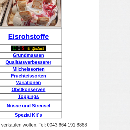
Eisrohstoffe
Grundmassen
Qualitätsverbesserer
Milcheissorten
Fruchteissorten
Variationen
Obstkonserven
Toppings
Nüsse und Streusel
Spezial Kit´s
s verkaufen wollen. Tel: 0043 664 191 8888