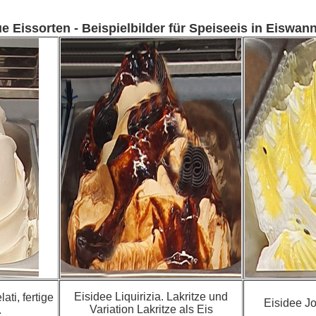
e Eissorten - Beispielbilder für Speiseeis in Eiswan
Eisidee Liquirizia. Lakritze und
ati, fertige
Eisidee Jo
Variation Lakritze als Eis
.