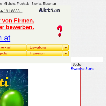
n, Milcheis, Fruchteis, Eismix, Eissorten
664 191 8888
r von Firmen,
der bewerben.
.at
sverkauf
Eiswerbung
geplan
Impressum
Erweiterte Suche