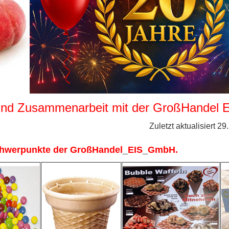
und Zusammenarbeit mit der GroßHandel
ktualisiert 29.
hwerpunkte der GroßHandel
_
EIS
_
GmbH.