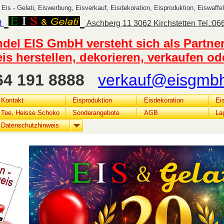
 Eis - Gelati, Eiswerbung, Eisverkauf, Eisdekoration, Eisproduktion, Eiswaffel
H
Aschberg 11 3062 Kirchstetten Tel.:0
del EIS GmbH versteht sich als Partne
eis herstellen, dekorieren, verkaufen o
664 191 8888
verkauf@eisgmbh
Kontakt
Eisproduktion
Eisdekoration
Ei
Tee, Heisse Schoko
Sonderangebote
AGB
La
Datenschutzhinweis