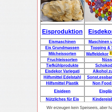
Eisproduktion
Eisdeko
Eismaschinen
Maschinen u
Eis Grundmassen
Topping &
Milcheissorten
Waffeldekor
Fruchteissorten
Nüss
Tiefkühlprodukte
Schokod
Eisdekor Variegati
Alkohol z
Hilfsmittel Edelstahl
Sonst.essba
Hilfsmittel Plastik
Non Food
Eisideen
Eisglä
Nützliches für Eis
Kindereis
Wir erzeugen kein Speiseeis, aber h