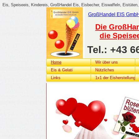
Eis, Speiseeis, Kindereis, GroßHandel Eis, Eisbecher, Eiswaffeln, Eistüten,
GroßHandel
EIS G
mb
Die GroßHan
die Speise
Tel.: +43 
Home
Wir über uns
Eis & Gelati
Nützliches
Links
1x1 der Eisherstellung