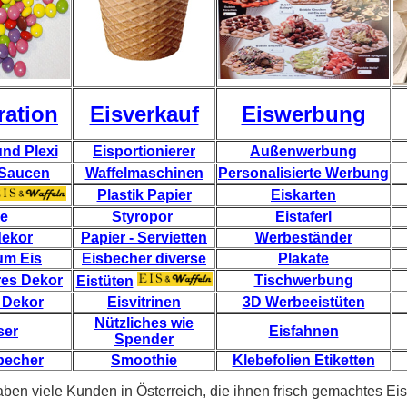
ration
Eisverkauf
Eiswerbung
nd Plexi
Eisportionierer
Außenwerbung
 Saucen
Waffelmaschinen
Personalisierte Werbung
Plastik Papier
Eiskarten
e
Styropor
Eistaferl
ekor
Papier - Servietten
Werbeständer
um Eis
Eisbecher diverse
Plakate
res Dekor
Tischwerbung
Eistüten
 Dekor
Eisvitrinen
3D Werbeeistüten
Nützliches wie
ser
Eisfahnen
Spender
becher
Smoothie
Klebefolien Etiketten
aben viele Kunden in Österreich, die ihnen frisch gemachtes Ei