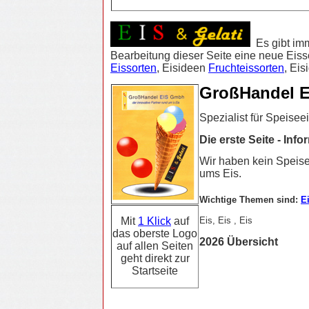
Es gibt imm
Bearbeitung dieser Seite eine neue Eiss
Eissorten
,
Eisideen
Fruchteissorten
, Ei
GroßHandel E
Spezialist für Speisee
Die erste Seite - In
Wir haben kein Speisee
ums Eis.
Wichtige Themen sind:
E
Eis, Eis , Eis
Mit
1 Klick
auf
das oberste Logo
2026 Übersicht
auf allen Seiten
geht direkt zur
Startseite