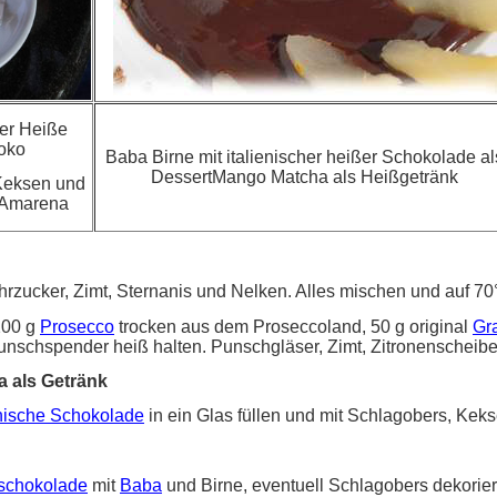
er Heiße
oko
Baba Birne mit italienischer heißer Schokolade al
Dessert
Mango Matcha als Heißgetränk
Keksen und
 Amarena
zucker, Zimt, Sternanis und Nelken. Alles mischen und auf 70°
200 g
Prosecco
trocken aus dem Proseccoland, 50 g original
Gr
unschspender heiß halten. Punschgläser, Zimt, Zitronenscheibe
 als Getränk
enische Schokolade
in ein Glas füllen und mit Schlagobers, Ke
gschokolade
mit
Baba
und Birne, eventuell Schlagobers dekorier