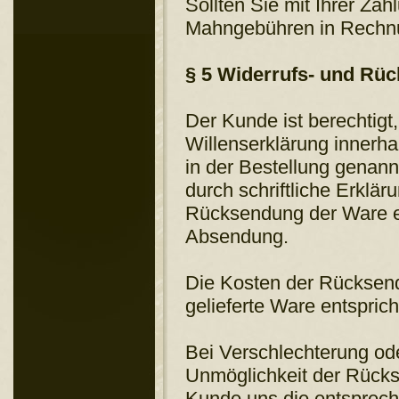
Sollten Sie mit Ihrer Zah
Mahngebühren in Rechn
§ 5 Widerrufs- und Rü
Der Kunde ist berechtigt
Willenserklärung innerh
in der Bestellung genan
durch schriftliche Erklä
Rücksendung der Ware erf
Absendung.
Die Kosten der Rücksend
gelieferte Ware entspricht
Bei Verschlechterung od
Unmöglichkeit der Rückse
Kunde uns die entsprech