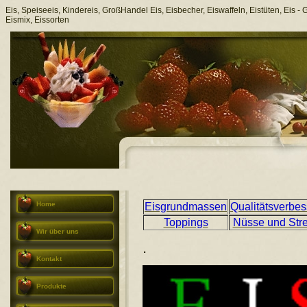
Eis, Speiseeis, Kindereis, GroßHandel Eis, Eisbecher, Eiswaffeln, Eistüten, Eis - G
Eismix, Eissorten
Home
Eisgrundmassen
Qualitätsverbes
Toppings
Nüsse und Str
Wir über uns
.
Kontakt
Produkte