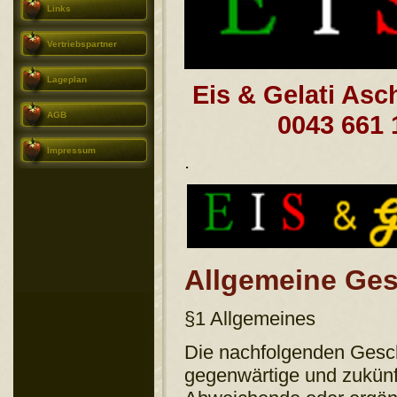
Links
Vertriebspartner
Lageplan
Eis & Gelati Asc
AGB
0043 661
Impressum
.
Allgemeine Ge
§1 Allgemeines
Die nachfolgenden Gesch
gegenwärtige und zukünf