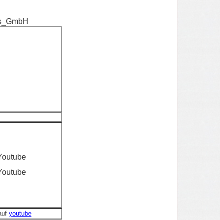
is_GmbH
 Youtube
 Youtube
auf
youtube