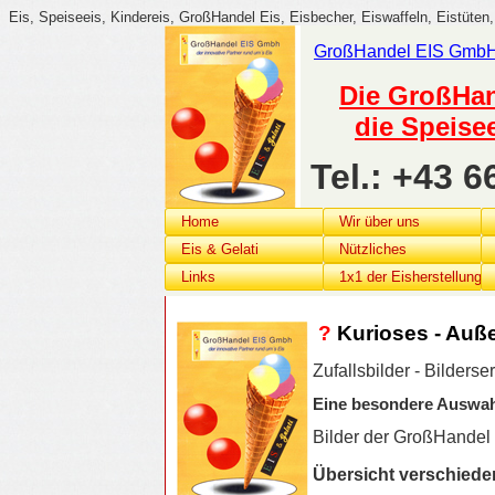
Eis, Speiseeis, Kindereis, GroßHandel Eis, Eisbecher, Eiswaffeln, Eistüten,
GroßHandel
EIS G
mb
Die GroßHan
die Speise
Tel.: +43 
Home
Wir über uns
Eis & Gelati
Nützliches
Links
1x1 der Eisherstellung
?
Kurioses - Auß
Zufallsbilder - Bilderse
Eine besondere Auswahl
Bilder der GroßHande
Übersicht verschiede