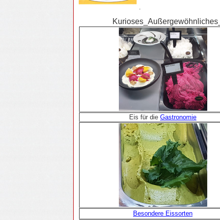
.
Kurioses_Außergewöhnliches
Eis für die
Gastronomie
Besondere Eissorten