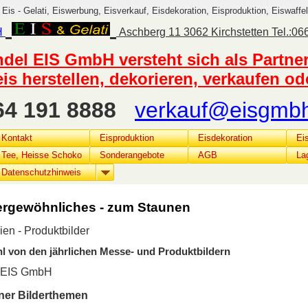
 Eis - Gelati, Eiswerbung, Eisverkauf, Eisdekoration, Eisproduktion, Eiswaffel
H
Aschberg 11 3062 Kirchstetten Tel.:0
del EIS GmbH versteht sich als Partne
eis herstellen, dekorieren, verkaufen o
664 191 8888
verkauf@eisgmbh
Kontakt
Eisproduktion
Eisdekoration
Ei
Tee, Heisse Schoko
Sonderangebote
AGB
La
Datenschutzhinweis
ergewöhnliches - zum Staunen
rien - Produktbilder
 von den jährlichen Messe- und Produktbildern
l EIS GmbH
ner Bilderthemen