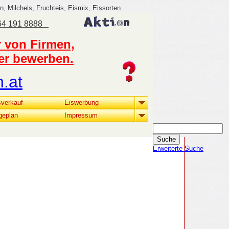
n, Milcheis, Fruchteis, Eismix, Eissorten
664 191 8888
r von Firmen,
der bewerben.
.at
sverkauf
Eiswerbung
geplan
Impressum
Erweiterte Suche