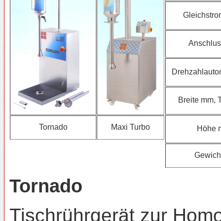
Gleichstr
Anschlus
Drehzahlauto
Breite mm, 
Tornado
Maxi Turbo
Höhe
Gewich
Tornado
Tischrührgerät zur Homog