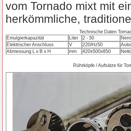
vom Tornado mixt mit ei
herkömmliche, tradition
Technische Daten Tornado
Emulgierkapazität
Liter
2 - 30
Nenn
Elektrischer Anschluss
V
220/Hz50
Auto
Abmessung L x B x H
mm
420x500x850
Nett
Rührköpfe / Aufsätze für To