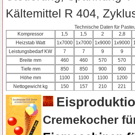
Kältemittel R 404, Zyklu
Technische Daten für Paste
Kompressor
1,5
1,5
2
2,8
Heizstab Watt
1x7000
1x7000
1x9000
1x9000
Leistungsbedarf KW
7
7
9
9
Breite mm
460
460
570
570
Tiefe mm
850
850
900
900
Höhe mm
1100
1100
1100
1200
Nettogewicht kg
150
157
210
221
Eisprodukti
Cremekocher fü