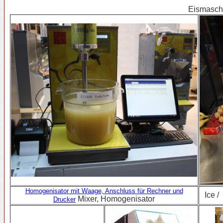
Eismasch
Homogenisator mit Waage, Anschluss für Rechner und
Ice /
Mixer, Homogenisator
Drucker