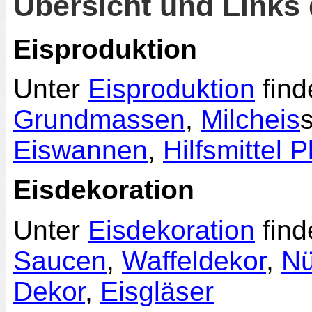
Übersicht und Link
Eisproduktion
Unter
Eisproduktion
find
Grundmassen
,
Milcheis
Eiswannen
,
Hilfsmittel P
Eisdekoration
Unter
Eisdekoration
find
Saucen
,
Waffeldekor
,
N
Dekor
,
Eisgläser