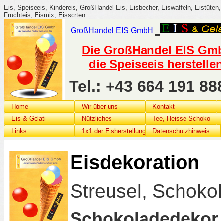
Eis, Speiseeis, Kindereis, GroßHandel Eis, Eisbecher, Eiswaffeln, Eistüten, 
Fruchteis, Eismix, Eissorten
GroßHandel
EIS G
mbH
Die GroßHandel EIS GmbH
die Speiseeis herstelle
Tel.: +43 664 191 
Home
Wir über uns
Kontakt
Eis & Gelati
Nützliches
Tee, Heisse Schoko
Links
1x1 der Eisherstellung
Datenschutzhinweis
Eisdekoration
Streusel, Schok
Schokoladedekor