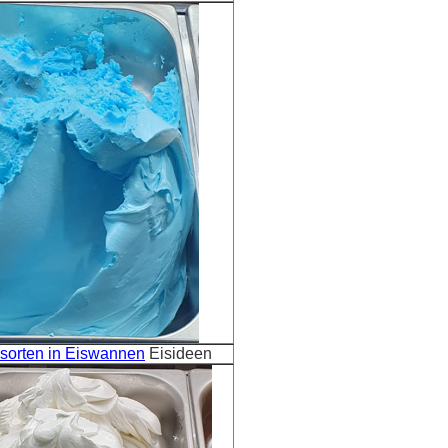
ssorten in Eiswannen
Eisideen