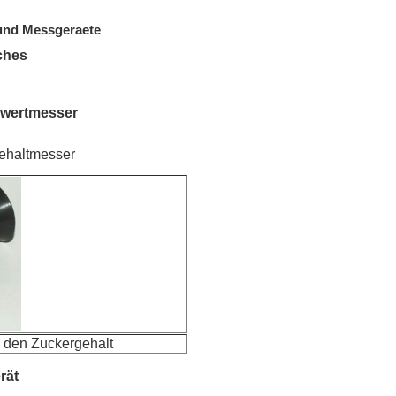
 und Messgeraete
ches
rwertmesser
ehaltmesser
r den Zuckergehalt
rät