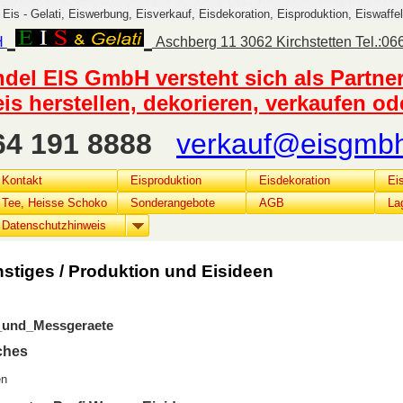
 Eis - Gelati, Eiswerbung, Eisverkauf, Eisdekoration, Eisproduktion, Eiswaffel
H
Aschberg 11 3062 Kirchstetten Tel.:0
del EIS GmbH versteht sich als Partne
eis herstellen, dekorieren, verkaufen o
664 191 8888
verkauf@eisgmbh
Kontakt
Eisproduktion
Eisdekoration
Ei
Tee, Heisse Schoko
Sonderangebote
AGB
La
Datenschutzhinweis
stiges / Produktion und Eisideen
e_und_Messgeraete
ches
en