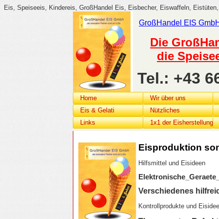
Eis, Speiseeis, Kindereis, GroßHandel Eis, Eisbecher, Eiswaffeln, Eistüten,
GroßHandel
EIS G
mb
Die GroßHan
die Speise
Tel.: +43 
Home
Wir über uns
Eis & Gelati
Nützliches
Links
1x1 der Eisherstellung
Eisproduktion son
Hilfsmittel und Eisideen
Elektronische_Geraet
Verschiedenes hilfrei
Kontrollprodukte und Eiside