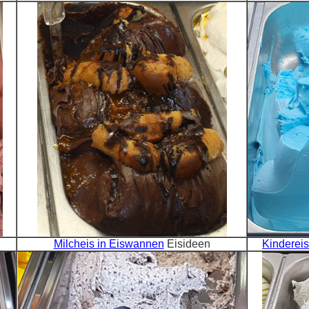
Milcheis in Eiswannen
Eisideen
Kinderei