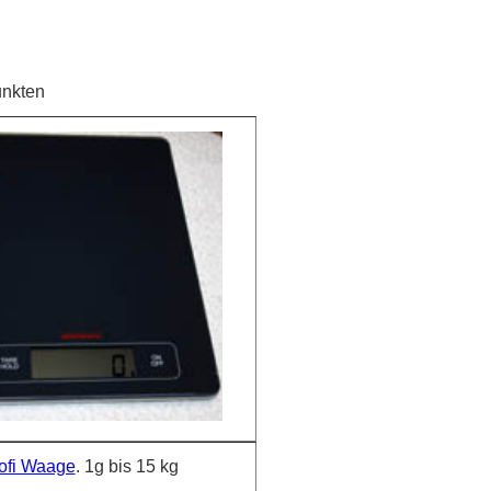
unkten
ofi Waage
. 1g bis 15 kg