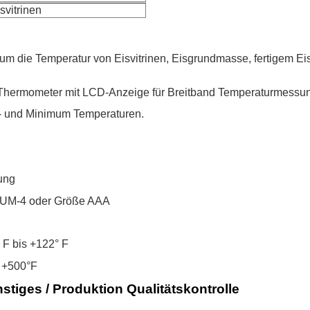
svitrinen
g um die Temperatur von Eisvitrinen, Eisgrundmasse, fertigem E
es Thermometer mit LCD-Anzeige für Breitband Temperaturmessun
 und Minimum Temperaturen.
ung
ps UM-4 oder Größe AAA
 F bis +122° F
s +500°F
stiges / Produktion Qualitätskontrolle