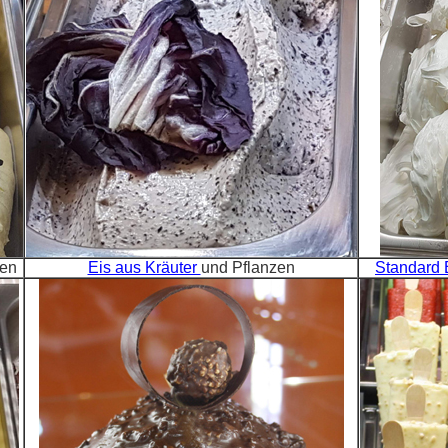
een
Eis aus Kräuter
und Pflanzen
Standard 