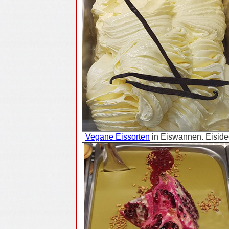
Vegane Eissorten
in Eiswannen. Eisid