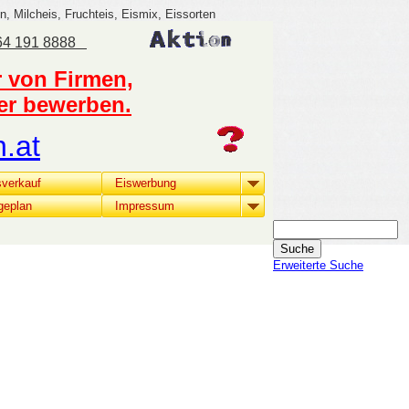
n, Milcheis, Fruchteis, Eismix, Eissorten
664 191 8888
r von Firmen,
der bewerben.
.at
sverkauf
Eiswerbung
geplan
Impressum
Erweiterte Suche