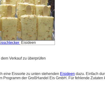
isschlecker
Eisideen
nd dem Verkauf zu überprüfen
lich eine Eissorte zu unten stehenden
Eisideen
dazu. Einfach du
m Programm der GroßHandel Eis GmbH. Für fehlende Zutaten k