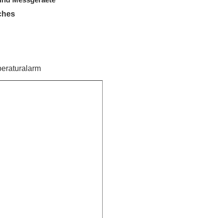
 und Messgeraete
ches
eraturalarm