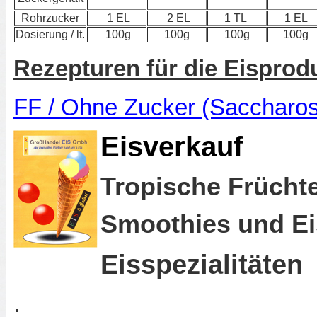
Rohrzucker
1 EL
2 EL
1 TL
1 EL
Dosierung / lt.
100g
100g
100g
100g
Rezepturen für die Eisprod
FF / Ohne Zucker (Saccharos
Eisverkauf
Tropische Frücht
Smoothies und Ei
Eisspezialitäten
.