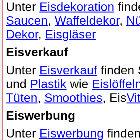
Unter
Eisdekoration
find
Saucen
,
Waffeldekor
,
N
Dekor
,
Eisgläser
Eisverkauf
Unter
Eisverkauf
finden 
und
Plastik
wie
Eislöffel
Tüten
,
Smoothies
, Eis
Vi
Eiswerbung
Unter
Eiswerbung
finden