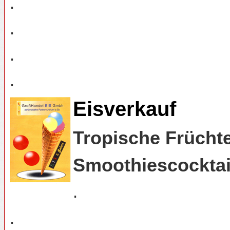
.
.
.
.
Eisverkauf
Tropische Frücht
Smoothiescocktai
.
.