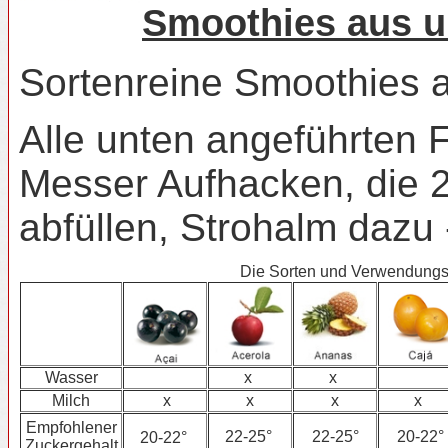
Smoothies aus u
Sortenreine Smoothies a
Alle unten angeführten 
Messer Aufhacken, die 2
abfüllen, Strohalm dazu -
Die Sorten und Verwendungsh
Wasser
x
x
Milch
x
x
x
x
Empfohlener
22-25°
22-25°
20-22°
20-22°
Zuckergehalt