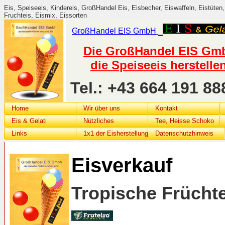
Eis, Speiseeis, Kindereis, GroßHandel Eis, Eisbecher, Eiswaffeln, Eistüten, 
Fruchteis, Eismix, Eissorten
GroßHandel
EIS G
mbH
Die GroßHandel EIS GmbH
die Speiseeis herstelle
Tel.: +43 664 191 
Home
Wir über uns
Kontakt
Eis & Gelati
Nützliches
Tee, Heisse Schoko
Links
1x1 der Eisherstellung
Datenschutzhinweis
Eisverkauf
Tropische Frücht