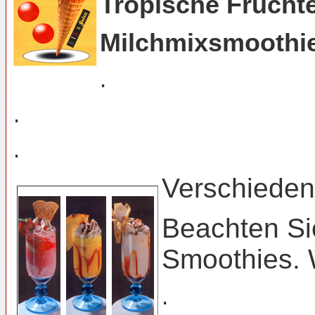
Tropische Frücht
Milchmixsmoothi
.
.
.
Verschieden
Beachten Sie
Smoothies. 
.