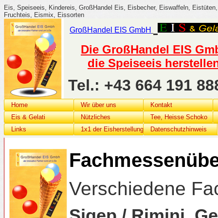
Eis, Speiseeis, Kindereis, GroßHandel Eis, Eisbecher, Eiswaffeln, Eistüten, 
Fruchteis, Eismix, Eissorten
GroßHandel
EIS G
mbH
Die GroßHandel EIS GmbH
die Speiseeis herstelle
Tel.: +43 664 191 
Home
Wir über uns
Kontakt
Eis & Gelati
Nützliches
Tee, Heisse Schoko
Links
1x1 der Eisherstellung
Datenschutzhinweis
Fachmessenübers
Verschiedene Fa
Sigep / Rimini, Ge