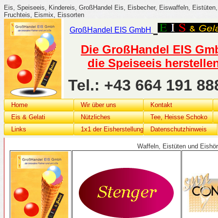
Eis, Speiseeis, Kindereis, GroßHandel Eis, Eisbecher, Eiswaffeln, Eistüten, 
Fruchteis, Eismix, Eissorten
GroßHandel
EIS G
mbH
Die GroßHandel EIS GmbH
die Speiseeis herstelle
Tel.: +43 664 191 
Home
Wir über uns
Kontakt
Eis & Gelati
Nützliches
Tee, Heisse Schoko
Links
1x1 der Eisherstellung
Datenschutzhinweis
Waffeln, Eistüten und Eishö