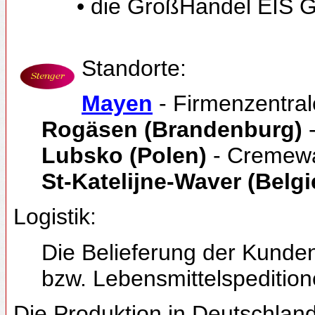
• die GroßHandel EIS
Standorte:
Mayen
- Firmenzentral
Rogäsen (Brandenburg)
-
Lubsko (Polen)
- Cremewaf
St-Katelijne-Waver (Belgi
Logistik:
Die Belieferung der Kunden
bzw. Lebensmittelspedition
Die Produktion in Deutschland 