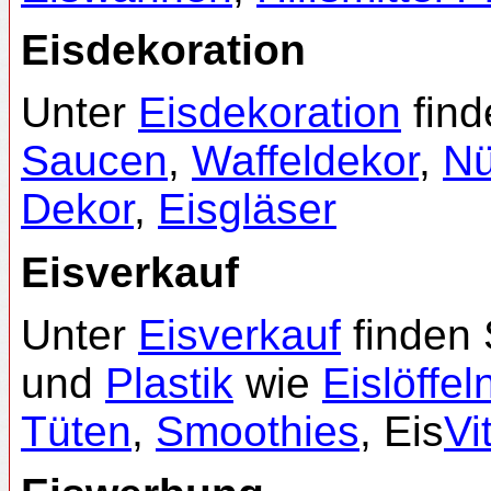
Eisdekoration
Unter
Eisdekoration
find
Saucen
,
Waffeldekor
,
N
Dekor
,
Eisgläser
Eisverkauf
Unter
Eisverkauf
finden 
und
Plastik
wie
Eislöffel
Tüten
,
Smoothies
, Eis
Vi