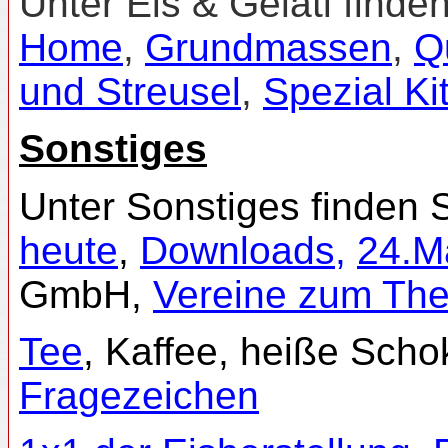
Unter Eis & Gelati finde
Home
,
Grundmassen
,
Q
und Streusel
,
Spezial Ki
Sonstiges
Unter Sonstiges finden 
heute
,
Downloads,
24.M
GmbH,
Vereine zum Th
Tee
, Kaffee, heiße Sch
Fragezeichen