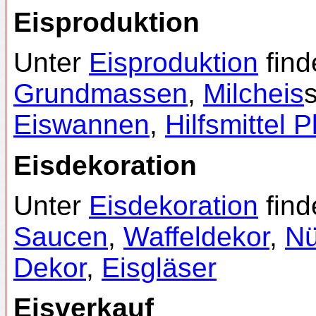
Eisproduktion
Unter
Eisproduktion
find
Grundmassen
,
Milcheis
Eiswannen
,
Hilfsmittel P
Eisdekoration
Unter
Eisdekoration
find
Saucen
,
Waffeldekor
,
N
Dekor
,
Eisgläser
Eisverkauf