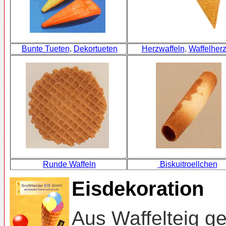
Bunte Tueten
,
Dekortueten
Herzwaffeln
,
Waffelher
Runde Waffeln
Biskuitroellchen
Eisdekoration
Aus Waffelteig g