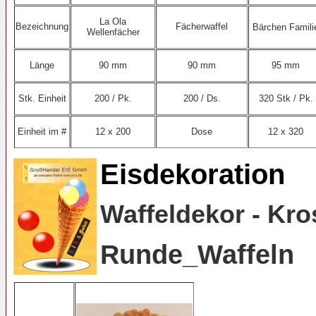
La Ola
Bezeichnung
Fächerwaffel
Bärchen Famili
Wellenfächer
95 mm
Länge
90 mm
90 mm
320 Stk / Pk.
Stk. Einheit
200 / Pk.
200 / Ds.
12 x 320
Einheit im #
12 x 200
Dose
Eisdekoration
Waffeldekor - Kro
Runde_Waffeln