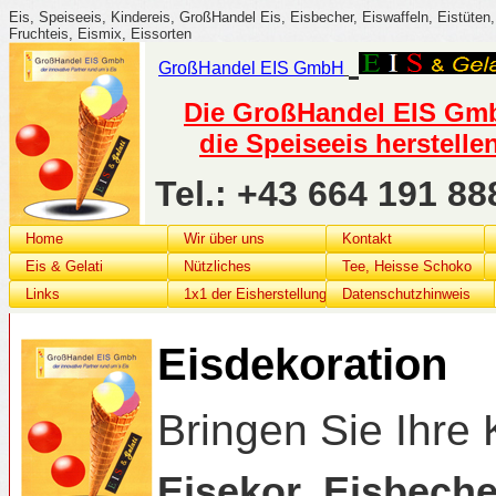
Eis, Speiseeis, Kindereis, GroßHandel Eis, Eisbecher, Eiswaffeln, Eistüten, 
Fruchteis, Eismix, Eissorten
GroßHandel
EIS G
mbH
Die GroßHandel EIS GmbH
die Speiseeis herstelle
Tel.: +43 664 191 
Home
Wir über uns
Kontakt
Eis & Gelati
Nützliches
Tee, Heisse Schoko
Links
1x1 der Eisherstellung
Datenschutzhinweis
Eisdekoration
Bringen Sie Ihre
Eisekor_Eisbech