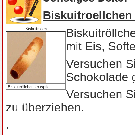
Biskuitroellche
Biskuitröllen
Biskuitröllc
mit Eis, Sof
Versuchen Si
Schokolade g
Biskuitröllchen knusprig
Versuchen Si
zu überziehen.
.