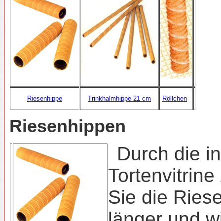
Röllchen
Riesenhippe
Trinkhalmhippe 21 cm
Riesenhippen
Durch die i
Tortenvitrin
Sie die Ries
länger und wi