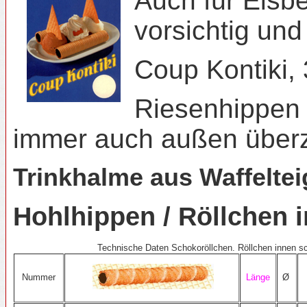
Auch für Eisb
vorsichtig un
Coup Kontiki,
Riesenhippen e
immer auch außen überz
Trinkhalme aus Waffelte
Hohlhippen / Rö
Technische Daten Schokoröllchen. Röllchen innen sc
Nummer
Länge
Ø