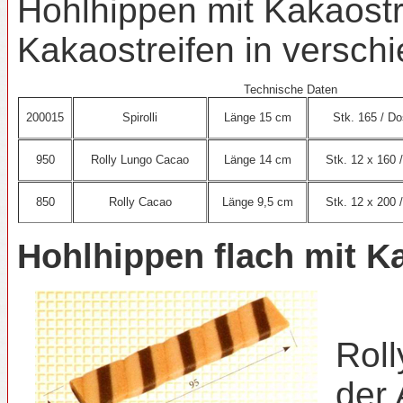
Hohlhippen mit Kakaost
Kakaostreifen in versch
Technische Daten
200015
Spirolli
Länge 15 cm
Stk. 165 / D
950
Rolly Lungo Cacao
Länge 14 cm
Stk. 12 x 160 
850
Rolly Cacao
Länge 9,5 cm
Stk. 12 x 200 
Hohlhippen flach mit K
Roll
der 