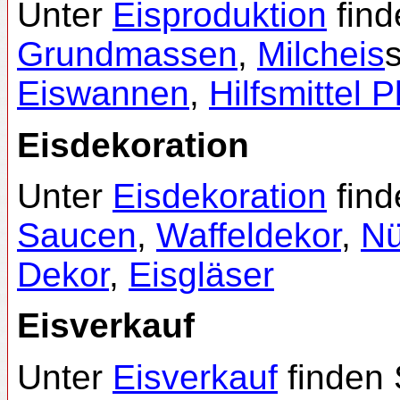
Unter
Eisproduktion
find
Grundmassen
,
Milcheis
Eiswannen
,
Hilfsmittel P
Eisdekoration
Unter
Eisdekoration
find
Saucen
,
Waffeldekor
,
N
Dekor
,
Eisgläser
Eisverkauf
Unter
Eisverkauf
finden 