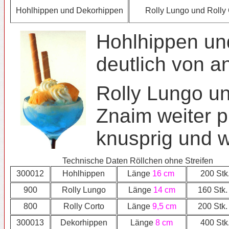
Hohlhippen und Dekorhippen
Rolly Lungo und Rolly 
Hohlhippen und
deutlich von a
Rolly Lungo und
Znaim weiter p
knusprig und 
Technische Daten Röllchen ohne Streifen
300012
Hohlhippen
Länge
16 cm
200 Stk
900
Rolly Lungo
Länge
14 cm
160 Stk.
800
Rolly Corto
Länge
9,5 cm
200 Stk.
300013
Dekorhippen
Länge
8 cm
400 Stk