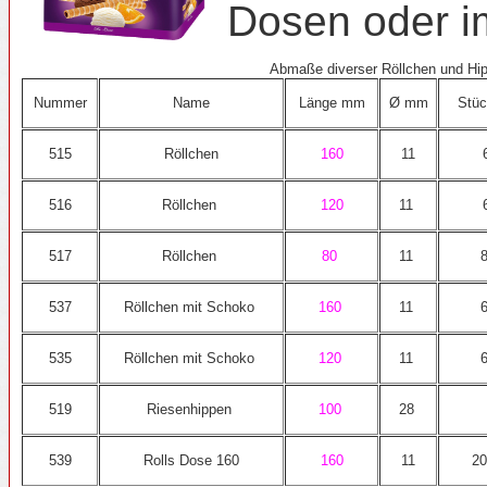
Dosen oder im
Abmaße diverser Röllchen und Hi
Nummer
Name
Länge mm
Ø mm
Stüc
515
Röllchen
160
11
516
Röllchen
120
11
517
Röllchen
80
11
537
Röllchen mit Schoko
160
11
535
Röllchen mit Schoko
120
11
519
Riesenhippen
100
28
539
Rolls Dose 160
160
11
20