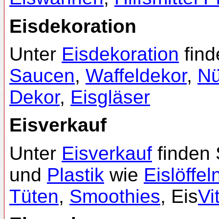
Eisdekoration
Unter
Eisdekoration
find
Saucen
,
Waffeldekor
,
N
Dekor
,
Eisgläser
Eisverkauf
Unter
Eisverkauf
finden 
und
Plastik
wie
Eislöffel
Tüten
,
Smoothies
, Eis
Vi