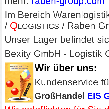
mehr:
raben-group.com
Im Bereich Warenlogistik
Q
/
/ Raben G
LOGISTICS
Unser Lager befindet si
Bexity GmbH - Logistik 
Wir über uns:
Kundenservice fü
GroßHandel
EIS 