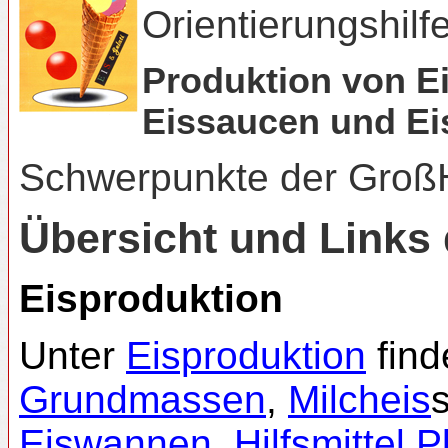
Orientierungshilf
Produktion von Ei
Eissaucen und Ei
Schwerpunkte der Groß
Übersicht und Link
Eisproduktion
Unter
Eisproduktion
find
Grundmassen
,
Milcheis
Eiswannen
,
Hilfsmittel P