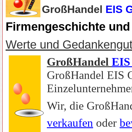
GroßHandel
EIS 
Firmengeschichte und
Werte und Gedankengut
GroßHandel
EI
GroßHandel EIS G
Einzelunternehme
Wir, die GroßHand
verkaufen
oder
be