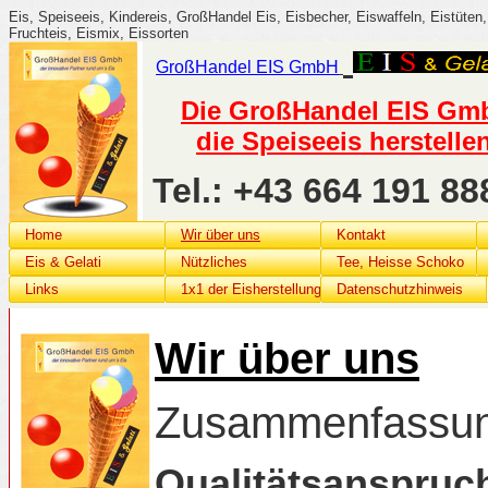
Eis, Speiseeis, Kindereis, GroßHandel Eis, Eisbecher, Eiswaffeln, Eistüten, 
Fruchteis, Eismix, Eissorten
GroßHandel
EIS G
mbH
Die GroßHandel EIS GmbH
die Speiseeis herstelle
Tel.: +43 664 191 
Home
Wir über uns
Kontakt
Eis & Gelati
Nützliches
Tee, Heisse Schoko
Links
1x1 der Eisherstellung
Datenschutzhinweis
Wir über uns
Zusammenfassun
Qualitätsanspruc