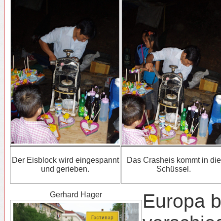
Der Eisblock wird eingespannt
Das Crasheis kommt in die
und gerieben.
Schüssel.
Gerhard Hager
Europa b