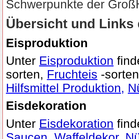
Schwerpunkte der Groß
Übersicht und Link
Eisproduktion
Unter
Eisproduktion
find
sorten,
Fruchteis
-sorte
Hilfsmittel Produktion
,
N
Eisdekoration
Unter
Eisdekoration
find
Saucen
,
Waffeldekor
,
N