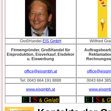
GroßHandel
EIS GmbH
Wilfried G
Firmengründer, GroßHandel für
Auftragsbearb
Eisproduktion, Eisverkauf, Eisdekor
Reklamatio
u. Eiswerbung
Rechnungsw
office@eisgm
office@eisgmbh.at
Tel: 0043 664 191 8888
0043 664 385
www.eisgmbh.at
www.eisgmb