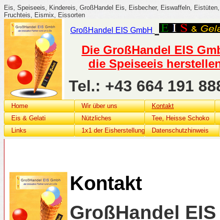
Eis, Speiseeis, Kindereis, GroßHandel Eis, Eisbecher, Eiswaffeln, Eistüten, 
Fruchteis, Eismix, Eissorten
GroßHandel
EIS G
mbH
Die GroßHandel EIS GmbH
die Speiseeis herstelle
Tel.: +43 664 191 
Home
Wir über uns
Kontakt
Eis & Gelati
Nützliches
Tee, Heisse Schoko
Links
1x1 der Eisherstellung
Datenschutzhinweis
Kontakt
GroßHandel EI