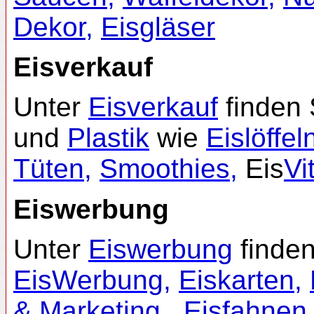
Dekor
,
Eisgläser
Eisverkauf
Unter
Eisverkauf
finden 
und
Plastik
wie
Eislöffel
Tüten
,
Smoothies
,
Eis
Vi
Eiswerbung
Unter
Eiswerbung
finden
EisWerbung
,
Eiskarten
,
& Marketing
,
Eisfahnen