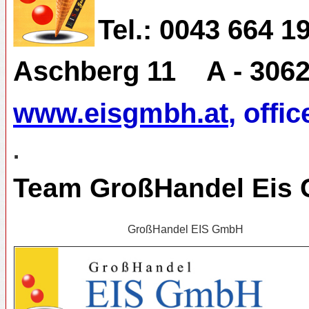
Tel.: 0043 664 1
Aschberg 11
A - 306
www.eisgmbh.at
, off
.
Team GroßHandel Eis
GroßHandel EIS GmbH