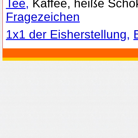
Tee
,
Kaffee, heiße Sch
Fragezeichen
1x1 der Eisherstellung
,