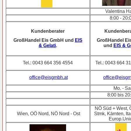
Valentina H
8:00 - 20:
Kundenberater
Kundenbera
GroßHandel Eis GmbH und
EIS
GroßHandel E
& Gelati
.
und
EIS & Ge
Tel.: 0043 664 356 4554
Tel.: 0043 664 
office@eisgmbh.at
office@eisgm
Mo. - Sa
8:00 bis 20
NÖ Süd + West, 
Wien, OÖ Nord, NÖ Nord - Ost
Stmk, Kärnten, Ita
Europ.Uni